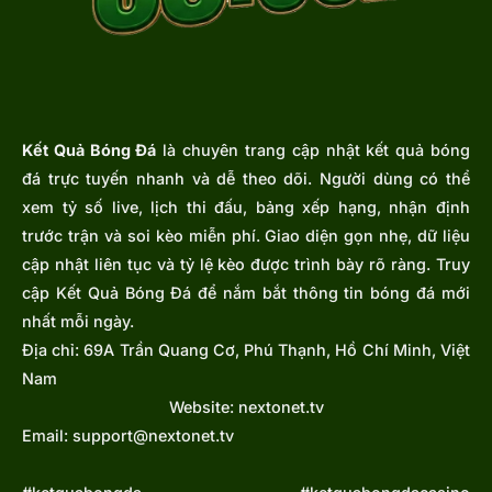
Kết Quả Bóng Đá
là chuyên trang cập nhật kết quả bóng
đá trực tuyến nhanh và dễ theo dõi. Người dùng có thể
xem tỷ số live, lịch thi đấu, bảng xếp hạng, nhận định
trước trận và soi kèo miễn phí. Giao diện gọn nhẹ, dữ liệu
cập nhật liên tục và tỷ lệ kèo được trình bày rõ ràng. Truy
cập Kết Quả Bóng Đá để nắm bắt thông tin bóng đá mới
nhất mỗi ngày.
Địa chỉ:
69A Trần Quang Cơ, Phú Thạnh, Hồ Chí Minh, Việt
Nam
Website: nextonet.tv
Email:
support@nextonet.tv