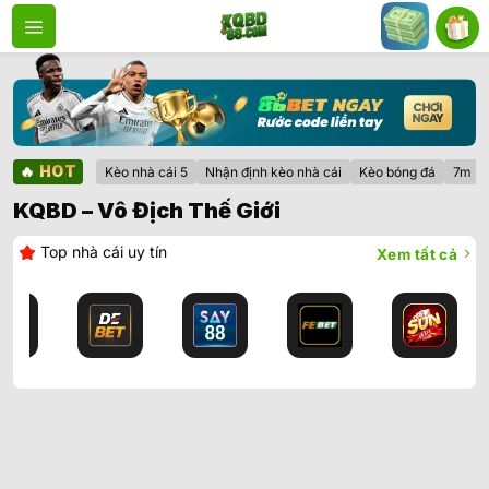
Bỏ
qua
nội
dung
🔥
HOT
Kèo nhà cái 5
Nhận định kèo nhà cái
Kèo bóng đá
7m
KQBD – Vô Địch Thế Giới
Top nhà cái uy tín
Xem tất cả
Vin88