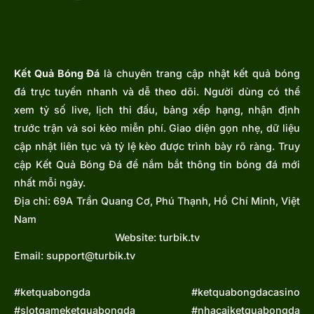
Kết Quả Bóng Đá
là chuyên trang cập nhật kết quả bóng
đá trực tuyến nhanh và dễ theo dõi. Người dùng có thể
xem tỷ số live, lịch thi đấu, bảng xếp hạng, nhận định
trước trận và soi kèo miễn phí. Giao diện gọn nhẹ, dữ liệu
cập nhật liên tục và tỷ lệ kèo được trình bày rõ ràng. Truy
cập Kết Quả Bóng Đá để nắm bắt thông tin bóng đá mới
nhất mỗi ngày.
Địa chỉ:
69A Trần Quang Cơ, Phú Thạnh, Hồ Chí Minh, Việt
Nam
Website: turbik.tv
Email:
support@turbik.tv
#ketquabongda #ketquabongdacasino
#slotgameketquabongda #nhacaiketquabongda