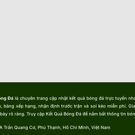
óng Đá
là chuyên trang cập nhật kết quả bóng đá trực tuyến nha
ấu, bảng xếp hạng, nhận định trước trận và soi kèo miễn phí. Gia
 bày rõ ràng. Truy cập Kết Quả Bóng Đá để nắm bắt thông tin bó
A Trần Quang Cơ, Phú Thạnh, Hồ Chí Minh, Việt Nam