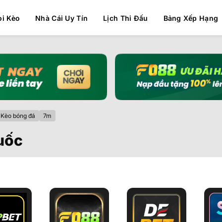
oi Kèo
Nhà Cái Uy Tín
Lịch Thi Đấu
Bảng Xếp Hạng
Kèo bóng đá
7m
uốc