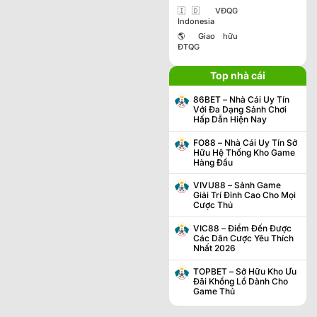
🇮🇩 VĐQG
Indonesia
🌎 Giao hữu
ĐTQG
Top nhà cái
86BET – Nhà Cái Uy Tín
Với Đa Dạng Sảnh Chơi
Hấp Dẫn Hiện Nay
FO88 – Nhà Cái Uy Tín Sở
Hữu Hệ Thống Kho Game
Hàng Đầu
VIVU88 – Sảnh Game
Giải Trí Đỉnh Cao Cho Mọi
Cược Thủ
VIC88 – Điểm Đến Được
Các Dân Cược Yêu Thích
Nhất 2026
TOPBET – Sở Hữu Kho Ưu
Đãi Khổng Lồ Dành Cho
Game Thủ