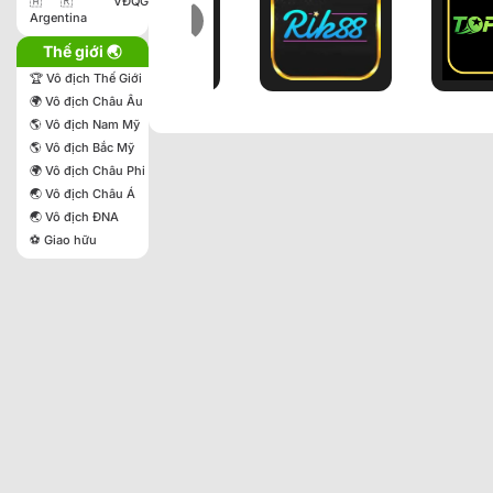
🇦🇷 VĐQG
Argentina
Thế giới 🌏
🏆 Vô địch Thế Giới
🌍️ Vô địch Châu Âu
🌎️️ Vô địch Nam Mỹ
🌎️ Vô địch Bắc Mỹ
🌍️️ Vô địch Châu Phi
Asian View
Euro View
Tỷ Lệ
🌏️️ Vô địch Châu Á
🌏️️ Vô địch ĐNA
BÓNG ĐÁ
⚽️️️ Giao hữu
Thời gian
Đội nhà