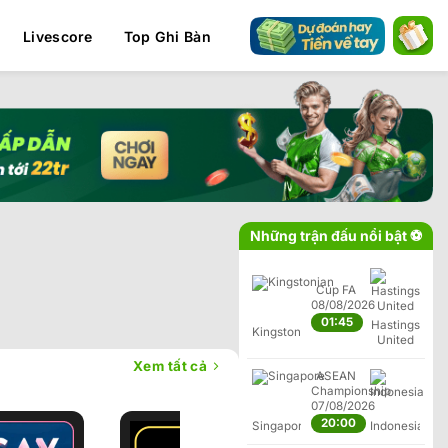
Livescore
Top Ghi Bàn
Những trận đấu nổi bật ⚽️
Cúp FA
08/08/2026
01:45
Hastings
Kingstonian
United
Xem tất cả
ASEAN
Championship
07/08/2026
20:00
Singapore
Indonesia