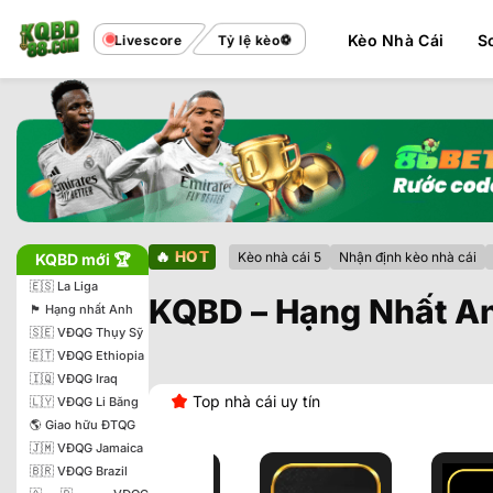
Bỏ
Kèo Nhà Cái
S
Livescore
Tỷ lệ kèo
qua
nội
dung
🔥
HOT
Kèo nhà cái 5
Nhận định kèo nhà cái
KQBD mới 🏆
🇪🇸 La Liga
KQBD – Hạng Nhất A
🏴󠁧󠁢󠁥󠁮󠁧󠁿 Hạng nhất Anh
🇸🇪 VĐQG Thụy Sỹ
🇪🇹 VĐQG Ethiopia
🇮🇶 VĐQG Iraq
Top nhà cái uy tín
🇱🇾 VĐQG Li Băng
🌎 Giao hữu ĐTQG
🇯🇲 VĐQG Jamaica
🇧🇷 VĐQG Brazil