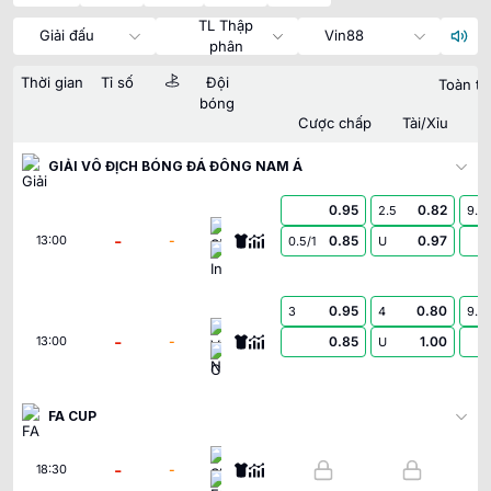
TL Thập
Giải đấu
Vin88
phân
Thời gian
Tỉ số
Đội
Toàn tr
bóng
Cược chấp
Tài/Xỉu
GIẢI VÔ ĐỊCH BÓNG ĐÁ ĐÔNG NAM Á
0.95
0.82
2.5
9.5
Singapore
-
-
0.85
0.97
13:00
0.5/1
U
Indonesia
0.95
0.80
3
4
9.5
Việt Nam
-
-
0.85
1.00
13:00
U
Campuchia
FA CUP
Sheffield FC
-
-
18:30
Parkgate