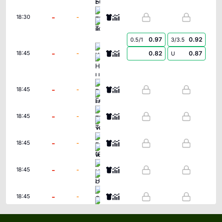
Thornbury Town
-
-
18:30
Brislington
0.97
0.92
0.5/1
3/3.5
Kingstonian
-
-
0.82
0.87
18:45
U
Hastings United
Romulus FC
-
-
18:45
Highgate United
Thetford Town F.C.
-
-
18:45
Yaxley
Enfield 1893
-
-
18:45
Welwyn Garden City
Hartpury University
-
-
18:45
Cirencester
Cribbs
-
-
18:45
Fairford Town
Aylesbury United